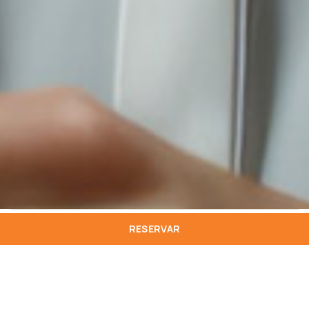
RESERVAR
01
Propriedade e finalidade
O site www.hotelstarinn.com é propriedade da Hoti Hotéis,