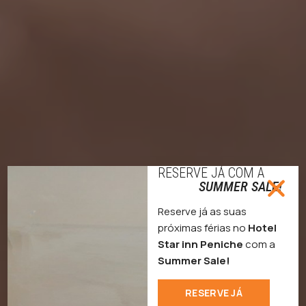
RESERVE JÁ COM A
SUMMER SALE!
Reserve já as suas
próximas férias no
Hotel
Star inn Peniche
com a
Summer Sale!
RESERVE JÁ