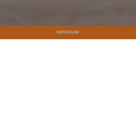
RESERVAR
VANTAGENS
DA
reserva
direta
Melhor
Early
preço
Oferta
check-
Desco
garanti
s
in &
ntos