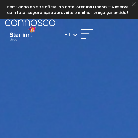
FALE
Bem-vindo ao site oficial do hotel Star inn Lisbon — Reserve
com total segurança e aproveite o melhor preço garantido!
connosco
PT