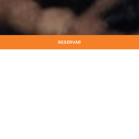
RESERVAR
O hotel
Star inn Lisbon
, está consciente da
importância de uma gestão responsável e
sustentável no desenvolvimento da atividade
hoteleira. Sob estas linhas de orientação,
assumimos o compromisso de desenvolver e
adotar boas práticas, visando a minimização do