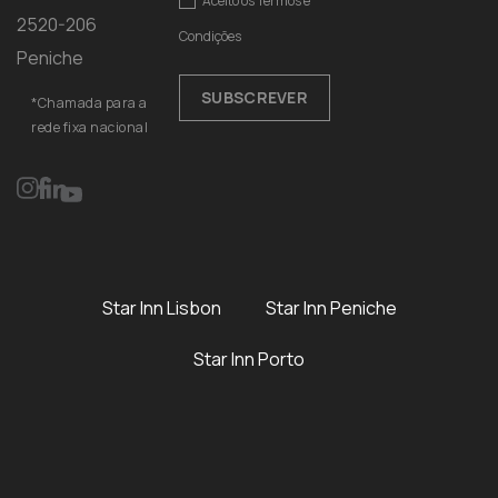
Aceito os
Termos e
2520-206
Condições
Peniche
SUBSCREVER
*Chamada para a
rede fixa nacional
Star Inn Lisbon
Star Inn Peniche
Star Inn Porto