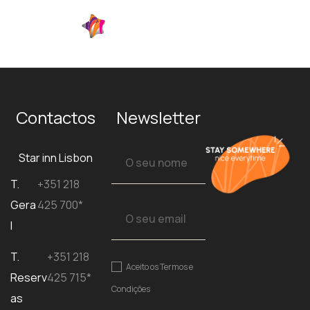
Contactos
Newsletter
Star inn Lisbon
T.
+351 218
Gera
425 700*
l
T.
+351 218
Aceito os
Termos e
Reserv
425 715*
Condições
as