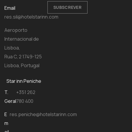
SUBSCREVER
Email
res.sil@hotelstarinn.com
Aeroporto
Internacional de
Lisboa,
Rua C, 2 1749-125
Lisboa, Portugal
Star inn Peniche
T.
+351 262
Geral
780 400
E
res.peniche@hotelstarinn.com
m