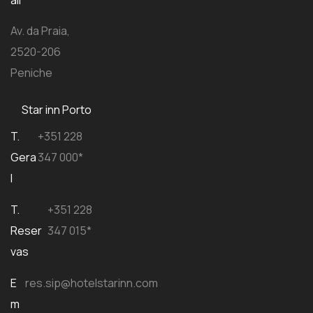
ail
Av. da Praia,
2520-206
Peniche
Star inn Porto
T.
+351 228
Gera
347 000*
l
T.
+351 228
Reser
347 015*
vas
E
res.sip@hotelstarinn.com
m