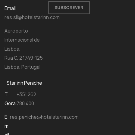
SUBSCREVER
Email
res.sil@hotelstarinn.com
Aeroporto
Internacional de
Lisboa,
Rua C, 2 1749-125
Lisboa, Portugal
Star inn Peniche
T.
+351 262
Geral
780 400
E
res.peniche@hotelstarinn.com
m