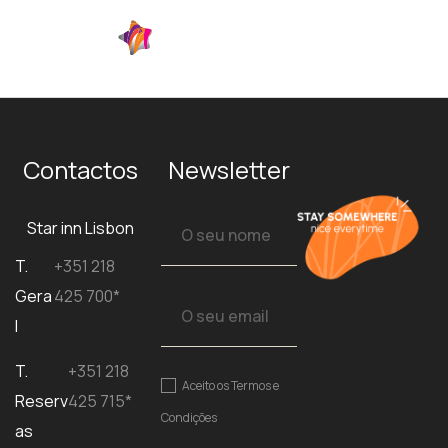
Contactos
Newsletter
Star inn Lisbon
T.
+351 218
Gera
425 700*
l
T.
+351 218
Aceito os
Termos e
Reserv
425 715*
Condições
as