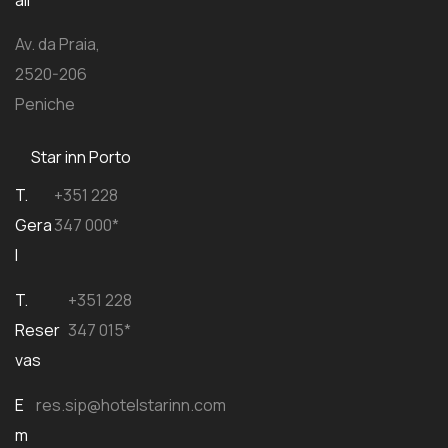
ail
Av. da Praia,
2520-206
Peniche
Star inn Porto
T.
+351 228
Gera
347 000*
l
T.
+351 228
Reser
347 015*
vas
E
res.sip@hotelstarinn.com
m