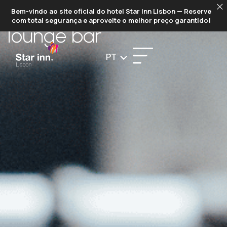
THE STAR INN
Bem-vindo ao site oficial do hotel Star inn Lisbon — Reserve
com total segurança e aproveite o melhor preço garantido!
lounge bar
PT