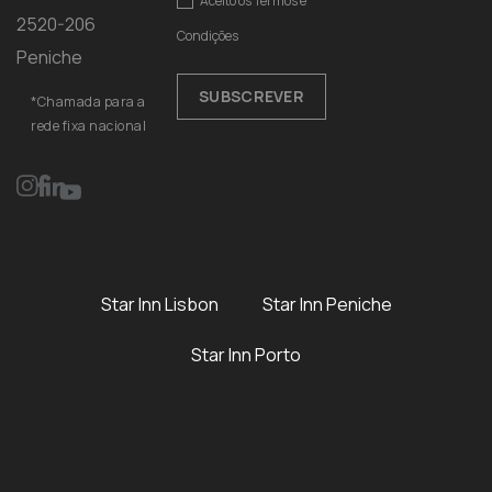
Aceito os
Termos e
2520-206
Condições
Peniche
SUBSCREVER
*Chamada para a
rede fixa nacional
Star Inn Lisbon
Star Inn Peniche
Star Inn Porto