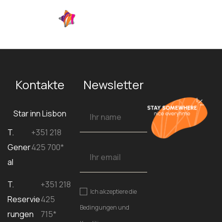
DE
Kontakte
Newsletter
Star inn Lisbon
T.
+351 218
Gener
425 700*
al
T.
+351 218
Ich akzeptiere die
Reservie
425
Bedingungen und
rungen
715*