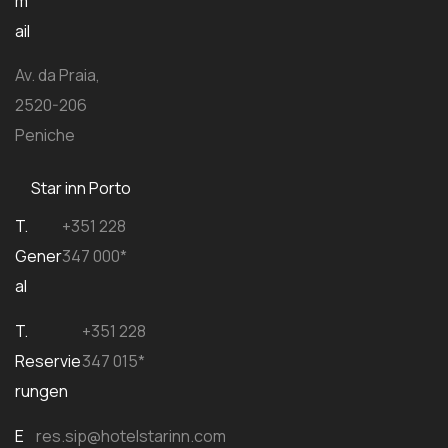
m
ail
Av. da Praia,
2520-206
Peniche
Star inn Porto
T.
+351 228
Gener
347 000*
al
T.
+351 228
Reservie
347 015*
rungen
E
res.sip@hotelstarinn.com