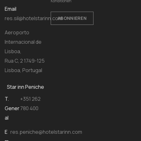
Konditionen
Email
res.sil@hotelstarinn.com
ABONNIEREN
Aeroporto
Internacional de
Lisboa,
Rua C, 2 1749-125
Lisboa, Portugal
Star inn Peniche
T.
+351 262
Gener
780 400
al
E
res.peniche@hotelstarinn.com