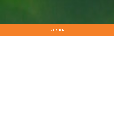
BUCHEN
Das Star inn Peniche hat das angesehene Green
Key Certificate erhalten, eine Auszeichnung, die
sein Engagement für nachhaltige und
verantwortungsvolle Umweltpraktiken
unterstreicht. Dieses Zertifikat steht für das
Engagement, ein hochwertiges Hotelerlebnis zu