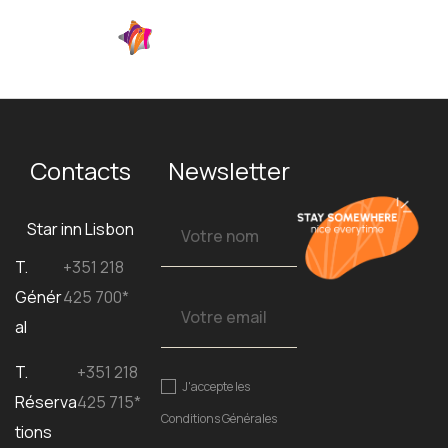
FR
Contacts
Newsletter
Star inn Lisbon
T.
+351 218
Génér
425 700*
al
T.
+351 218
J'accepte les
Réserva
425 715*
Conditions Générales
tions