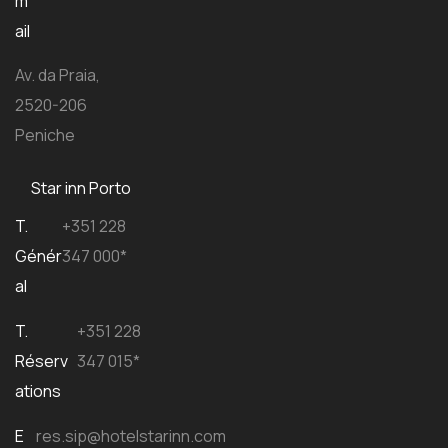
m
ail
Av. da Praia,
2520-206
Peniche
Star inn Porto
T.
+351 228
Génér
347 000*
al
T.
+351 228
Réserv
347 015*
ations
E
res.sip@hotelstarinn.com