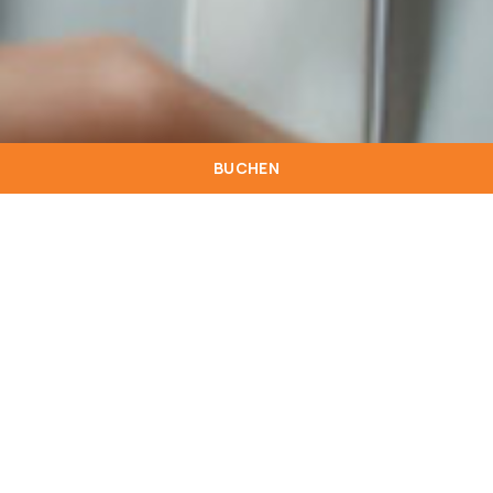
BUCHEN
01
Einführung
Die HOTI HOTÉIS GRUPPE hat die besten Praktiken zum
Schutz der Privatsphäre übernommen und verwendet die
personenbezogenen Daten ihrer Kunden (physisch und