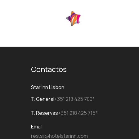
ES
Contactos
Star inn Lisbon
T. General
+351 218 425 700*
T. Reservas
+351 218 425 715*
Email
res.sil@hotelstarinn.com