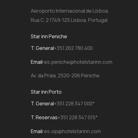
Aeroporto Internacional de Lisboa,
Rua C, 2 1749-125 Lisboa, Portugal
Star inn Peniche
T. General
+351 262 780 400
Email
res.peniche@hotelstarinn.com
Av. da Praia, 2520-206 Peniche
Star inn Porto
T. General
+351 228 347 000*
T. Reservas
+351 228 347 015*
Email
res.sip@hotelstarinn.com