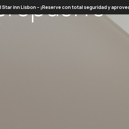
aeropuerto
el Star inn Lisbon – ¡Reserve con total seguridad y aprov