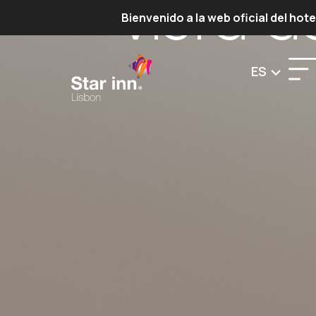
vista 
Bienvenido a la web oficial del hot
ES