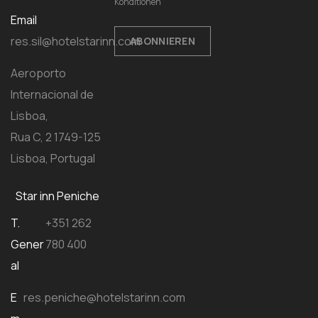
Konditionen
Email
res.sil@hotelstarinn.com
ABONNIEREN
Aeroporto
Internacional de
Lisboa,
Rua C, 2 1749-125
Lisboa, Portugal
Star inn Peniche
T.
+351 262
Gener
780 400
al
E
res.peniche@hotelstarinn.com