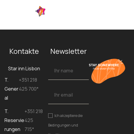
DE
Kontakte
Newsletter
Star inn Lisbon
T.
+351 218
Gener
425 700*
al
T.
+351 218
Ich akzeptiere die
Reservie
425
Bedingungen und
rungen
715*