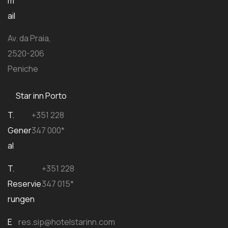
m
ail
Av. da Praia,
2520-206
Peniche
Star inn Porto
T.
+351 228
Gener
347 000*
al
T.
+351 228
Reservie
347 015*
rungen
E
res.sip@hotelstarinn.com