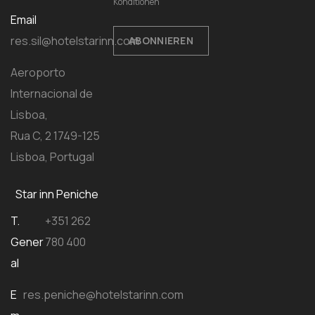
Konditionen
Email
res.sil@hotelstarinn.com
ABONNIEREN
Aeroporto
Internacional de
Lisboa,
Rua C, 2 1749-125
Lisboa, Portugal
Star inn Peniche
T.
+351 262
Gener
780 400
al
E
res.peniche@hotelstarinn.com