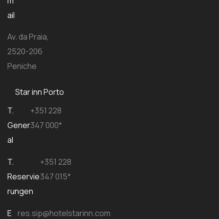
m
ail
Av. da Praia,
2520-206
Peniche
Star inn Porto
T.
+351 228
Gener
347 000*
al
T.
+351 228
Reservie
347 015*
rungen
E
res.sip@hotelstarinn.com