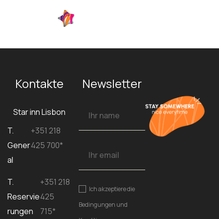
DE
Kontakte
Newsletter
Star inn Lisbon
T.
+351 218
Gener
425 700*
al
T.
+351 218
Ich akzeptiere die
Reservie
425
Bedingungen und
rungen
715*