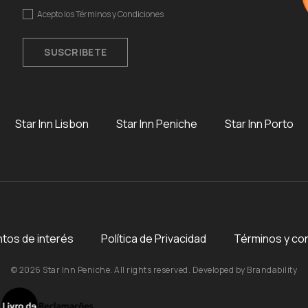
Acepto los
Términos y Condiciones
SUSCRIBETE
Star Inn Lisbon
Star Inn Peniche
Star Inn Porto
tos de interés
Política de Privacidad
Términos y co
© 2026 Star Inn Peniche. All rights reserved. Developed by
Brandability