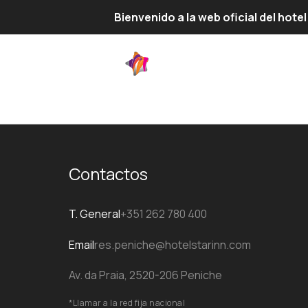
Bienvenido a la web oficial del hot
ES
Contactos
T. General
+351 262 780 400
Email
res.peniche@hotelstarinn.com
Av. da Praia, 2520-206 Peniche
*Llamar a la red fija nacional