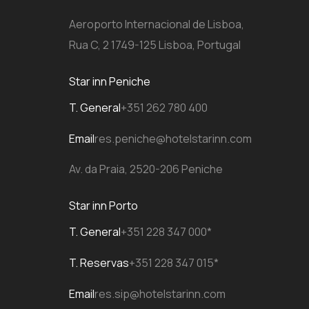
Aeroporto Internacional de Lisboa,
Rua C, 2 1749-125 Lisboa, Portugal
Star inn Peniche
T. General
+351 262 780 400
Email
res.peniche@hotelstarinn.com
Av. da Praia, 2520-206 Peniche
Star inn Porto
T. General
+351 228 347 000*
T. Reservas
+351 228 347 015*
Email
res.sip@hotelstarinn.com