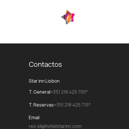
ES
Contactos
Star inn Lisbon
T. General
+351 218 425 700*
T. Reservas
+351 218 425 715*
Email
res.sil@hotelstarinn.com