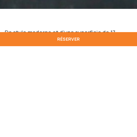
De style moderne et d’une superficie de 17
RÉSERVER
mètres carrés, la chambre exécutive est équipée
de deux lits simples ou d’un lit double, de la
climatisation, d’une connexion Wi-Fi à haut
débit, d’une télévision intelligente, d’un
téléphone, d’un minibar et d’un coffre-fort. Elle
dispose d’un espace de travail équipé d’un
bureau et d’une chaise, et la salle de bains est
équipée d’une douche, d’un sèche-cheveux, de
serviettes et d’accessoires. Cette chambre a une
capacité maximale de 3 personnes, et un lit