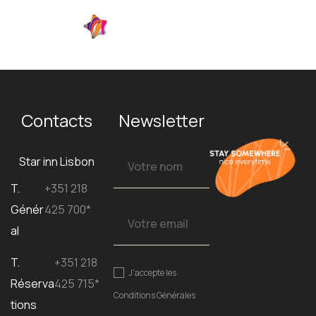
FR
Contacts
Newsletter
Star inn Lisbon
T.
+351 218
Génér
425 700*
al
T.
+351 218
J'accepte les
Réserva
425 715*
Conditions Générales
tions