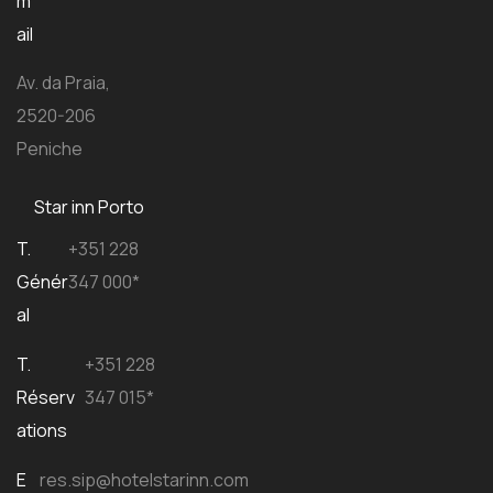
m
ail
Av. da Praia,
2520-206
Peniche
Star inn Porto
T.
+351 228
Génér
347 000*
al
T.
+351 228
Réserv
347 015*
ations
E
res.sip@hotelstarinn.com